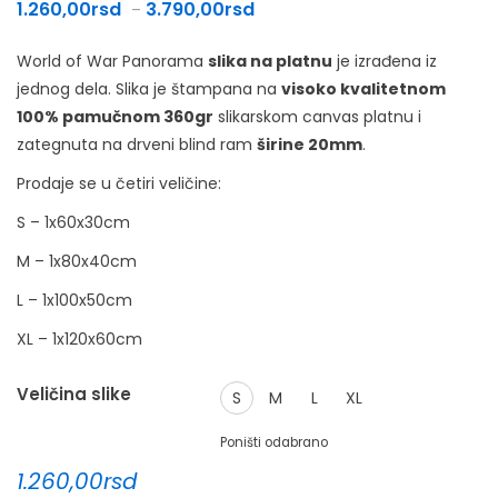
Raspon cena: od 1.260,00rsd do
1.260,00
rsd
3.790,00
rsd
–
World of War Panorama
slika na platnu
je izrađena iz
jednog dela. Slika je štampana na
visoko kvalitetnom
100% pamučnom 360gr
slikarskom canvas platnu i
zategnuta na drveni blind ram
širine 20mm
.
Prodaje se u četiri veličine:
S – 1x60x30cm
M – 1x80x40cm
L – 1x100x50cm
XL – 1x120x60cm
Veličina slike
S
M
L
XL
Poništi odabrano
1.260,00
rsd