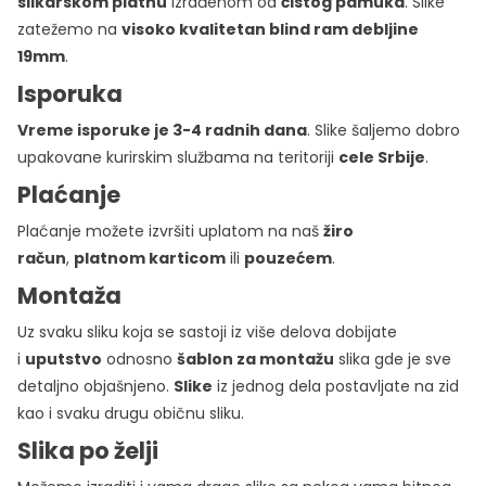
slikarskom platnu
izrađenom od
čistog pamuka
. Slike
zatežemo na
visoko kvalitetan blind ram debljine
19mm
.
Isporuka
Vreme isporuke je 3-4 radnih dana
. Slike šaljemo dobro
upakovane kurirskim službama na teritoriji
cele Srbije
.
Plaćanje
Plaćanje možete izvršiti uplatom na naš
žiro
račun
,
platnom karticom
ili
pouzećem
.
Montaža
Uz svaku sliku koja se sastoji iz više delova dobijate
i
uputstvo
odnosno
šablon za montažu
slika gde je sve
detaljno objašnjeno.
Slike
iz jednog dela postavljate na zid
kao i svaku drugu običnu sliku.
Slika po želji