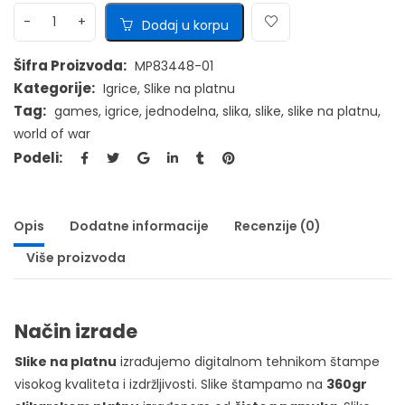
Dodaj u korpu
Šifra Proizvoda:
MP83448-01
Kategorije:
Igrice
,
Slike na platnu
Tag:
games
,
igrice
,
jednodelna
,
slika
,
slike
,
slike na platnu
,
world of war
Podeli:
Opis
Dodatne informacije
Recenzije (0)
Više proizvoda
Način izrade
Slike na platnu
izrađujemo digitalnom tehnikom štampe
visokog kvaliteta i izdržljivosti. Slike štampamo na
360gr