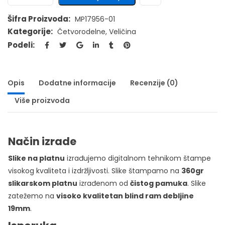
Šifra Proizvoda:
MP17956-01
Kategorije:
Četvorodelne
,
Veličina
Podeli:
Opis
Dodatne informacije
Recenzije (0)
Više proizvoda
Način izrade
Slike na platnu
izrađujemo digitalnom tehnikom štampe
visokog kvaliteta i izdržljivosti. Slike štampamo na
360gr
slikarskom platnu
izrađenom od
čistog pamuka
. Slike
zatežemo na
visoko kvalitetan blind ram debljine
19mm
.