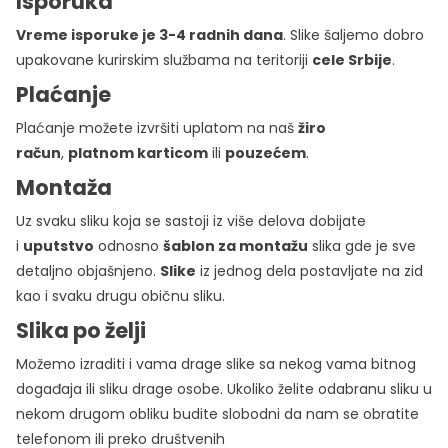
Isporuka
Vreme isporuke je 3-4 radnih dana
. Slike šaljemo dobro
upakovane kurirskim službama na teritoriji
cele Srbije
.
Plaćanje
Plaćanje možete izvršiti uplatom na naš
žiro
račun
,
platnom karticom
ili
pouzećem
.
Montaža
Uz svaku sliku koja se sastoji iz više delova dobijate
i
uputstvo
odnosno
šablon za montažu
slika gde je sve
detaljno objašnjeno.
Slike
iz jednog dela postavljate na zid
kao i svaku drugu običnu sliku.
Slika po želji
Možemo izraditi i vama drage slike sa nekog vama bitnog
događaja ili sliku drage osobe. Ukoliko želite odabranu sliku u
nekom drugom obliku budite slobodni da nam se obratite
telefonom ili preko društvenih