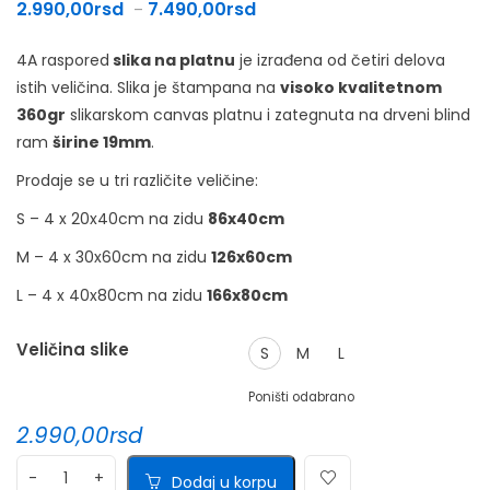
Raspon cena: od 2.990,00rsd 
2.990,00
rsd
7.490,00
rsd
–
4A raspored
slika na platnu
je izrađena od četiri delova
istih veličina. Slika je štampana na
visoko kvalitetnom
360gr
slikarskom canvas platnu i zategnuta na drveni blind
ram
širine 19mm
.
Prodaje se u tri različite veličine:
S – 4 x 20x40cm na zidu
86x40cm
M – 4 x 30x60cm na zidu
126x60cm
L – 4 x 40x80cm na zidu
166x80cm
Veličina slike
S
M
L
Poništi odabrano
2.990,00
rsd
Dodaj u korpu