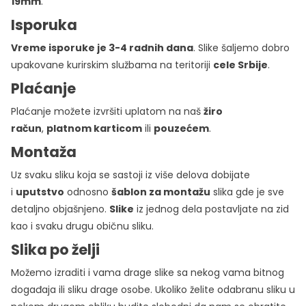
19mm
.
Isporuka
Vreme isporuke je 3-4 radnih dana
. Slike šaljemo dobro
upakovane kurirskim službama na teritoriji
cele Srbije
.
Plaćanje
Plaćanje možete izvršiti uplatom na naš
žiro
račun
,
platnom karticom
ili
pouzećem
.
Montaža
Uz svaku sliku koja se sastoji iz više delova dobijate
i
uputstvo
odnosno
šablon za montažu
slika gde je sve
detaljno objašnjeno.
Slike
iz jednog dela postavljate na zid
kao i svaku drugu običnu sliku.
Slika po želji
Možemo izraditi i vama drage slike sa nekog vama bitnog
događaja ili sliku drage osobe. Ukoliko želite odabranu sliku u