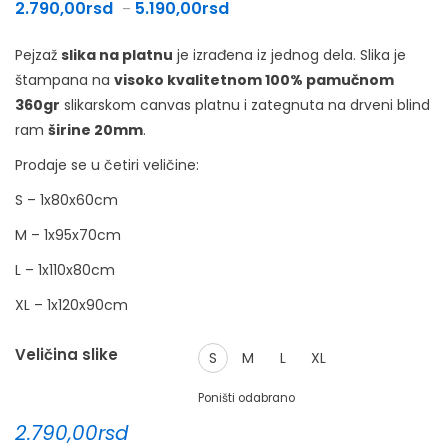
Raspon cena: od 2.790,00rsd do
2.790,00
rsd
5.190,00
rsd
–
Pejzaž
slika na platnu
je izrađena iz jednog dela. Slika je
štampana na
visoko kvalitetnom 100% pamučnom
360gr
slikarskom canvas platnu i zategnuta na drveni blind
ram
širine 20mm
.
Prodaje se u četiri veličine:
S – 1x80x60cm
M – 1x95x70cm
L – 1x110x80cm
XL – 1x120x90cm
Veličina slike
S
M
L
XL
Poništi odabrano
2.790,00
rsd