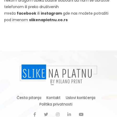
nekom drugom obliku budite slobodni da nam se obratite
telefonom ili preko društvenih
mreža
facebook
ili
instagram
gde nas možete potražiti
pod imenom
slikenaplatnu.co.rs
Česta pitanja
Kontakt
Uslovi korišćenja
Politika privatnosti