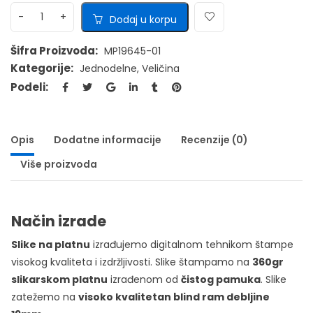
Dodaj u korpu
Šifra Proizvoda:
MP19645-01
Kategorije:
Jednodelne
,
Veličina
Podeli:
Opis
Dodatne informacije
Recenzije (0)
Više proizvoda
Način izrade
Slike na platnu
izrađujemo digitalnom tehnikom štampe
visokog kvaliteta i izdržljivosti. Slike štampamo na
360gr
slikarskom platnu
izrađenom od
čistog pamuka
. Slike
zatežemo na
visoko kvalitetan blind ram debljine