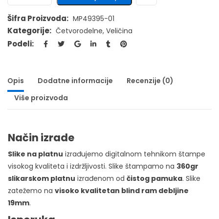
Šifra Proizvoda:
MP49395-01
Kategorije:
Četvorodelne
,
Veličina
Podeli:
Opis
Dodatne informacije
Recenzije (0)
Više proizvoda
Način izrade
Slike na platnu
izrađujemo digitalnom tehnikom štampe
visokog kvaliteta i izdržljivosti. Slike štampamo na
360gr
slikarskom platnu
izrađenom od
čistog pamuka
. Slike
zatežemo na
visoko kvalitetan blind ram debljine
19mm
.