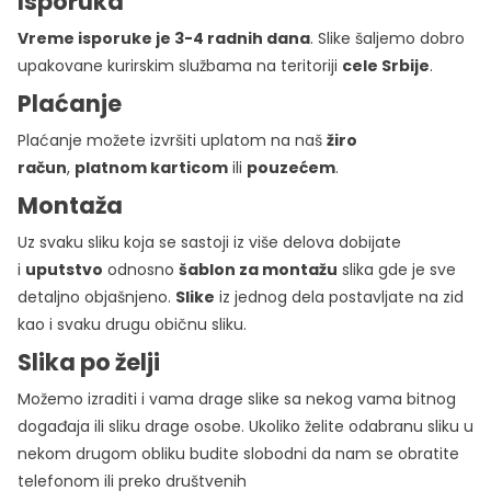
Isporuka
Vreme isporuke je 3-4 radnih dana
. Slike šaljemo dobro
upakovane kurirskim službama na teritoriji
cele Srbije
.
Plaćanje
Plaćanje možete izvršiti uplatom na naš
žiro
račun
,
platnom karticom
ili
pouzećem
.
Montaža
Uz svaku sliku koja se sastoji iz više delova dobijate
i
uputstvo
odnosno
šablon za montažu
slika gde je sve
detaljno objašnjeno.
Slike
iz jednog dela postavljate na zid
kao i svaku drugu običnu sliku.
Slika po želji
Možemo izraditi i vama drage slike sa nekog vama bitnog
događaja ili sliku drage osobe. Ukoliko želite odabranu sliku u
nekom drugom obliku budite slobodni da nam se obratite
telefonom ili preko društvenih