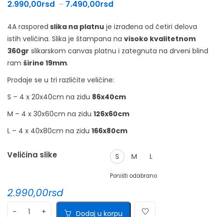
Raspon cena: od 2.990,00rsd 
2.990,00
rsd
7.490,00
rsd
–
4A raspored
slika na platnu
je izrađena od četiri delova
istih veličina. Slika je štampana na
visoko kvalitetnom
360gr
slikarskom canvas platnu i zategnuta na drveni blind
ram
širine 19mm
.
Prodaje se u tri različite veličine:
S – 4 x 20x40cm na zidu
86x40cm
M – 4 x 30x60cm na zidu
126x60cm
L – 4 x 40x80cm na zidu
166x80cm
Veličina slike
S
M
L
Poništi odabrano
2.990,00
rsd
Dodaj u korpu