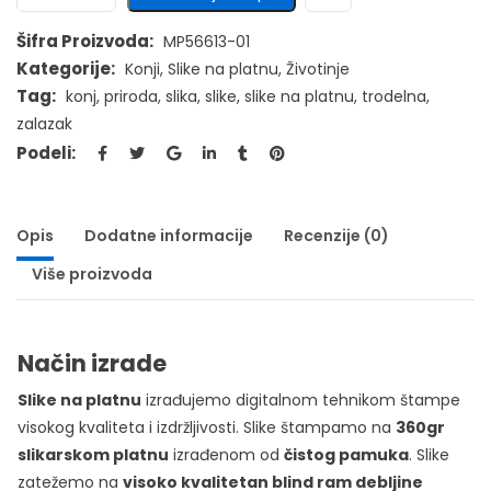
Šifra Proizvoda:
MP56613-01
Kategorije:
Konji
,
Slike na platnu
,
Životinje
Tag:
konj
,
priroda
,
slika
,
slike
,
slike na platnu
,
trodelna
,
zalazak
Podeli:
Opis
Dodatne informacije
Recenzije (0)
Više proizvoda
Način izrade
Slike na platnu
izrađujemo digitalnom tehnikom štampe
visokog kvaliteta i izdržljivosti. Slike štampamo na
360gr
slikarskom platnu
izrađenom od
čistog pamuka
. Slike
zatežemo na
visoko kvalitetan blind ram debljine