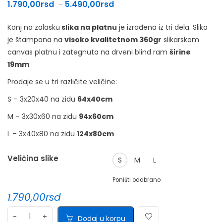
Raspon cena: od 1.790,00rsd d
1.790,00
rsd
5.490,00
rsd
–
Konj na zalasku
slika na platnu
je izrađena iz tri dela. Slika
je štampana na
visoko kvalitetnom 360gr
slikarskom
canvas platnu i zategnuta na drveni blind ram
širine
19mm
.
Prodaje se u tri različite veličine:
S – 3x20x40 na zidu
64x40cm
M – 3x30x60 na zidu
94x60cm
L – 3x40x80 na zidu
124x80cm
Veličina slike
S
M
L
Poništi odabrano
1.790,00
rsd
Dodaj u korpu