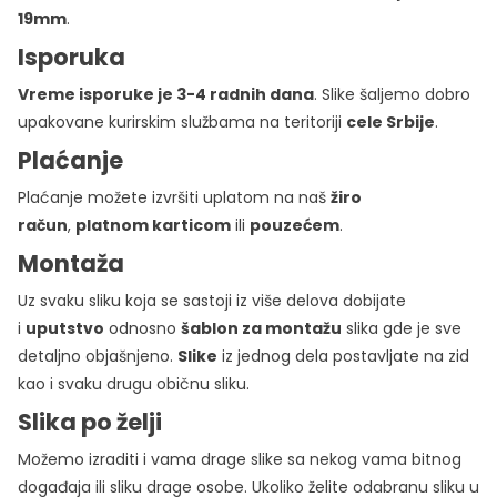
19mm
.
Isporuka
Vreme isporuke je 3-4 radnih dana
. Slike šaljemo dobro
upakovane kurirskim službama na teritoriji
cele Srbije
.
Plaćanje
Plaćanje možete izvršiti uplatom na naš
žiro
račun
,
platnom karticom
ili
pouzećem
.
Montaža
Uz svaku sliku koja se sastoji iz više delova dobijate
i
uputstvo
odnosno
šablon za montažu
slika gde je sve
detaljno objašnjeno.
Slike
iz jednog dela postavljate na zid
kao i svaku drugu običnu sliku.
Slika po želji
Možemo izraditi i vama drage slike sa nekog vama bitnog
događaja ili sliku drage osobe. Ukoliko želite odabranu sliku u