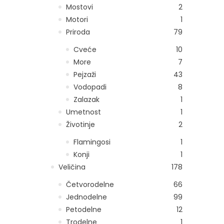
Mostovi
2
Motori
1
Priroda
79
Cveće
10
More
7
Pejzaži
43
Vodopadi
8
Zalazak
1
Umetnost
1
Životinje
2
Flamingosi
1
Konji
1
Veličina
178
Četvorodelne
66
Jednodelne
99
Petodelne
12
Trodelne
1