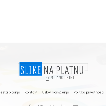
0,00rsd do 5.190,00rsd
0,00rsd do 5.190,00rsd
esta pitanja
Kontakt
Uslovi korišćenja
Politika privatnosti