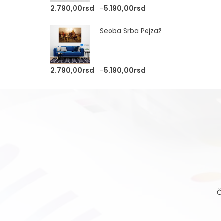
Raspon cena: od 2.79
2.790,00
rsd
–
5.190,00
rsd
Seoba Srba Pejzaž
Raspon cena: od 2.79
2.790,00
rsd
–
5.190,00
rsd
Č