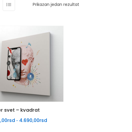
Prikazan jedan rezultat
r svet – kvadrat
Raspon cena: od 2.590,00rsd do 4.690,00rsd
,00
rsd
4.690,00
rsd
–