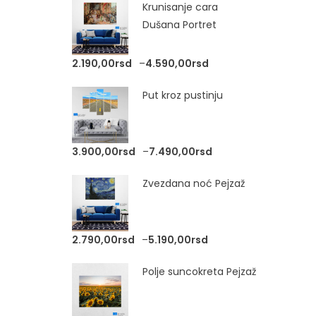
Krunisanje cara
Dušana Portret
Raspon cena: od 2.1
2.190,00
rsd
–
4.590,00
rsd
Put kroz pustinju
Raspon cena: od 3.
3.900,00
rsd
–
7.490,00
rsd
Zvezdana noć Pejzaž
Raspon cena: od 2.79
2.790,00
rsd
–
5.190,00
rsd
Polje suncokreta Pejzaž