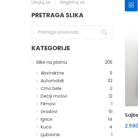
Uloguj se
Registruj se
PRETRAGA SLIKA
Pretraga za:
KATEGORIJE
Slike na platnu
205
Abstraktne
5
Automobili
33
Crno bele
2
Dečiji motivi
12
Filmovi
1
Gradovi
51
Sajbe
Igrice
14
2.590
Kuca
4
Ljubavne
1