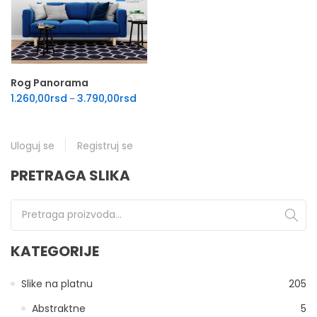
Rog Panorama
Raspon cena: od 1.260,00rsd do 3.790,00
1.260,00
rsd
3.790,00
rsd
–
Uloguj se
Registruj se
PRETRAGA SLIKA
Pretraga za:
KATEGORIJE
Slike na platnu
205
Abstraktne
5