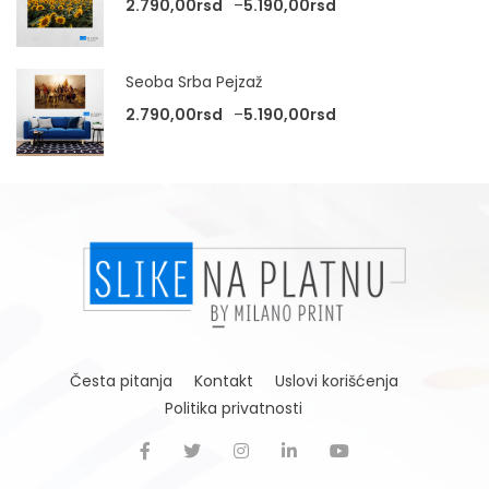
Raspon cena: od 2.
2.790,00
rsd
–
5.190,00
rsd
Seoba Srba Pejzaž
Raspon cena: od 2.
2.790,00
rsd
–
5.190,00
rsd
Česta pitanja
Kontakt
Uslovi korišćenja
Politika privatnosti