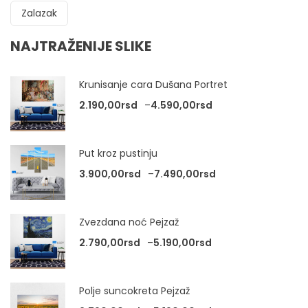
Zalazak
NAJTRAŽENIJE SLIKE
Krunisanje cara Dušana Portret
Raspon cena: od 2.
2.190,00
rsd
–
4.590,00
rsd
Put kroz pustinju
Raspon cena: od 3
3.900,00
rsd
–
7.490,00
rsd
Zvezdana noć Pejzaž
Raspon cena: od 2.
2.790,00
rsd
–
5.190,00
rsd
Polje suncokreta Pejzaž