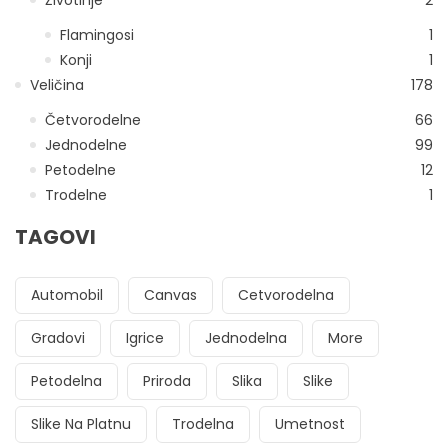
Flamingosi
1
Konji
1
Veličina
178
Četvorodelne
66
Jednodelne
99
Petodelne
12
Trodelne
1
TAGOVI
Automobil
Canvas
Cetvorodelna
Gradovi
Igrice
Jednodelna
More
Petodelna
Priroda
Slika
Slike
Slike Na Platnu
Trodelna
Umetnost