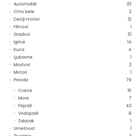
Automobili
33
Crno bele
2
Dečiji motivi
12
Filmovi
1
Gradovi
51
Igrice
14
Kuca
4
Ljubavne
1
Mostovi
2
Motori
1
Priroda
79
Cveće
10
More
7
Pejzaži
43
Vodopadi
8
Zalazak
1
Umetnost
1
Životinje
2