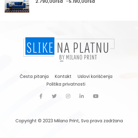
Raspon cena: od 2.
2.790,00
rsd
–
5.190,00
rsd
Česta pitanja
Kontakt
Uslovi korišćenja
Politika privatnosti
Copyright © 2023
Milano Print
, Sva prava zadržana