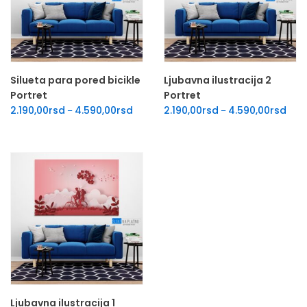
Silueta para pored bicikle
Ljubavna ilustracija 2
Portret
Portret
Raspon cena: od 2.190,00rsd do 4.590,00
Rasp
2.190,00
rsd
4.590,00
rsd
2.190,00
rsd
4.590,00
rsd
–
–
Ljubavna ilustracija 1