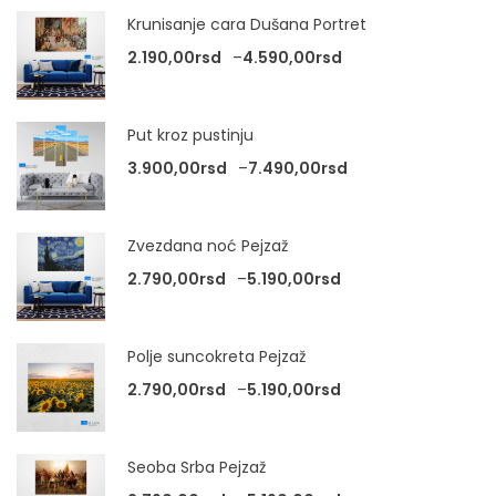
Krunisanje cara Dušana Portret
Raspon cena: od 2.
2.190,00
rsd
–
4.590,00
rsd
Put kroz pustinju
Raspon cena: od 3
3.900,00
rsd
–
7.490,00
rsd
Zvezdana noć Pejzaž
Raspon cena: od 2.
2.790,00
rsd
–
5.190,00
rsd
Polje suncokreta Pejzaž
Raspon cena: od 2.
2.790,00
rsd
–
5.190,00
rsd
Seoba Srba Pejzaž