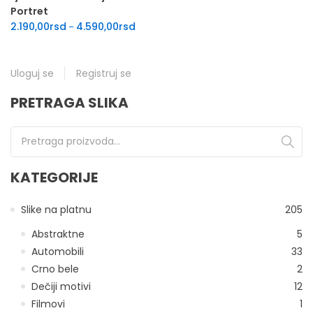
Portret
Raspon cena: od 2.190,00rsd do 4.590,00
2.190,00
rsd
4.590,00
rsd
–
Uloguj se
Registruj se
PRETRAGA SLIKA
Pretraga za:
KATEGORIJE
Slike na platnu
205
Abstraktne
5
Automobili
33
Crno bele
2
Dečiji motivi
12
Filmovi
1