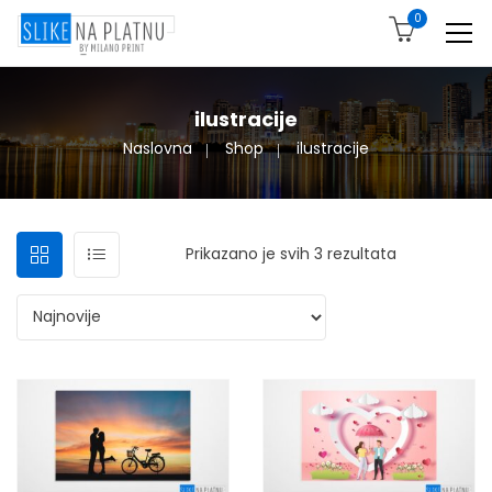
0
ilustracije
Naslovna
Shop
ilustracije
Sortirano po
Prikazano je svih 3 rezultata