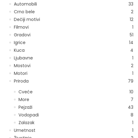
Automobili
33
Crno bele
2
Dečiji motivi
12
Filmovi
1
Gradovi
51
Igrice
14
Kuca
4
Ljubavne
1
Mostovi
2
Motori
1
Priroda
79
Cveće
10
More
7
Pejzaži
43
Vodopadi
8
Zalazak
1
Umetnost
1
Životinje
2