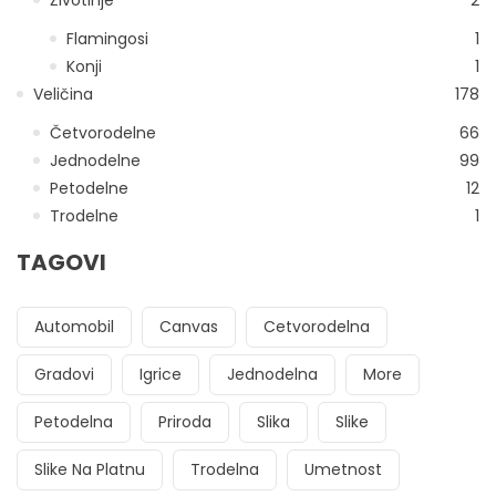
Flamingosi
1
Konji
1
Veličina
178
Četvorodelne
66
Jednodelne
99
Petodelne
12
Trodelne
1
TAGOVI
Automobil
Canvas
Cetvorodelna
Gradovi
Igrice
Jednodelna
More
Petodelna
Priroda
Slika
Slike
Slike Na Platnu
Trodelna
Umetnost