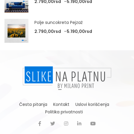
Raspon cena: od 2.
2.790,00
rsd
–
5.190,00
rsd
Polje suncokreta Pejzaž
Raspon cena: od 2.
2.790,00
rsd
–
5.190,00
rsd
Česta pitanja
Kontakt
Uslovi korišćenja
Politika privatnosti