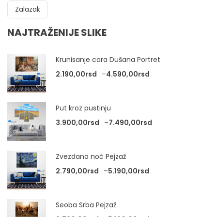
Zalazak
NAJTRAŽENIJE SLIKE
Krunisanje cara Dušana Portret
Raspon cena: od 2.
2.190,00
rsd
–
4.590,00
rsd
Put kroz pustinju
Raspon cena: od 3
3.900,00
rsd
–
7.490,00
rsd
Zvezdana noć Pejzaž
Raspon cena: od 2.
2.790,00
rsd
–
5.190,00
rsd
Seoba Srba Pejzaž