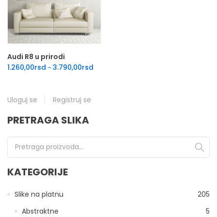
Audi R8 u prirodi
Raspon cena: od 1.260,00rsd do 3.790,00
1.260,00
rsd
3.790,00
rsd
–
Uloguj se
Registruj se
PRETRAGA SLIKA
Pretraga za:
KATEGORIJE
Slike na platnu
205
Abstraktne
5