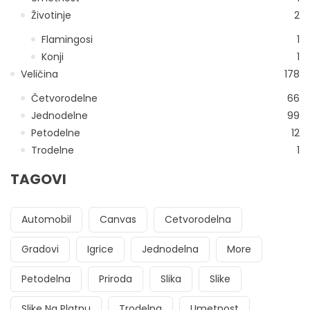
Životinje
2
Flamingosi
1
Konji
1
Veličina
178
Četvorodelne
66
Jednodelne
99
Petodelne
12
Trodelne
1
TAGOVI
Automobil
Canvas
Cetvorodelna
Gradovi
Igrice
Jednodelna
More
Petodelna
Priroda
Slika
Slike
Slike Na Platnu
Trodelna
Umetnost