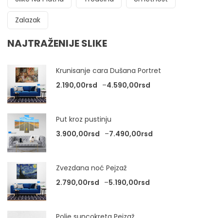
Zalazak
NAJTRAŽENIJE SLIKE
Krunisanje cara Dušana Portret
Raspon cena: od 2.
2.190,00
rsd
–
4.590,00
rsd
Put kroz pustinju
Raspon cena: od 3
3.900,00
rsd
–
7.490,00
rsd
Zvezdana noć Pejzaž
Raspon cena: od 2.
2.790,00
rsd
–
5.190,00
rsd
Polje suncokreta Pejzaž