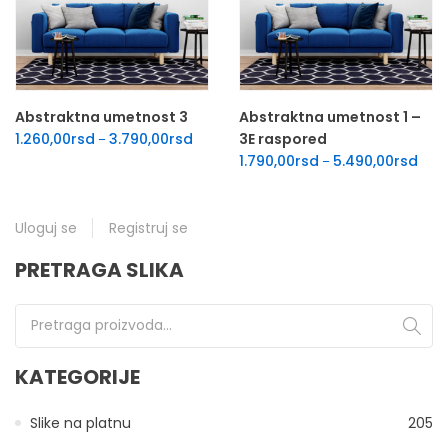
Abstraktna umetnost 3
Abstraktna umetnost 1 –
Raspon cena: od 1.260,00rsd do 3.790,00
1.260,00
rsd
3.790,00
rsd
3E raspored
–
Rasp
1.790,00
rsd
5.490,00
rsd
–
Uloguj se
Registruj se
PRETRAGA SLIKA
Pretraga za:
KATEGORIJE
Slike na platnu
205