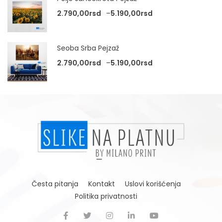
Raspon cena: od 2.
2.790,00
rsd
–
5.190,00
rsd
Seoba Srba Pejzaž
Raspon cena: od 2.
2.790,00
rsd
–
5.190,00
rsd
Česta pitanja
Kontakt
Uslovi korišćenja
Politika privatnosti