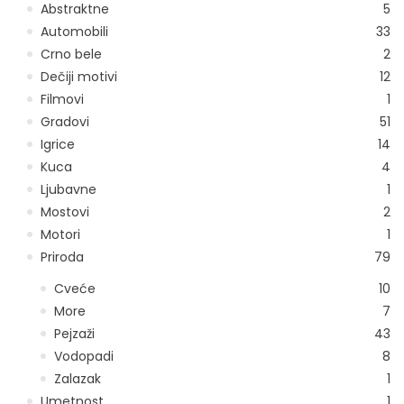
Abstraktne
5
Automobili
33
Crno bele
2
Dečiji motivi
12
Filmovi
1
Gradovi
51
Igrice
14
Kuca
4
Ljubavne
1
Mostovi
2
Motori
1
Priroda
79
Cveće
10
More
7
Pejzaži
43
Vodopadi
8
Zalazak
1
Umetnost
1