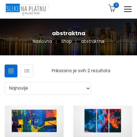
0
abstraktna
Naslovna
Shop
abstraktna
Sortirano po
Prikazano je svih 2 rezultata